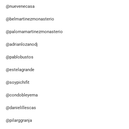
@nuevenecasa
@belmartinezmonasterio
@palomamartinezmonasterio
@adrianlozanodj
@pablobustos
@estelagrande
@soypichifit
@condobleyema
@danielillescas
@pilarggranja