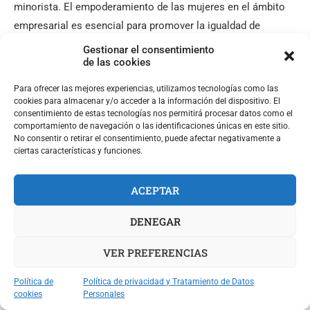
minorista. El empoderamiento de las mujeres en el ámbito
empresarial es esencial para promover la igualdad de
oportunidades entre mujeres y hombres y mejorar la
Gestionar el consentimiento
de las cookies
competitividad en el mercado. A través de iniciativas como
ésta, se crean espacios donde las mujeres pueden aprender
Para ofrecer las mejores experiencias, utilizamos tecnologías como las
unas de otras, inspirarse mutuamente y construir alianzas
cookies para almacenar y/o acceder a la información del dispositivo. El
consentimiento de estas tecnologías nos permitirá procesar datos como el
estratégicas que fortalezcan sus negocios.
comportamiento de navegación o las identificaciones únicas en este sitio.
No consentir o retirar el consentimiento, puede afectar negativamente a
ciertas características y funciones.
ACEPTAR
DENEGAR
VER PREFERENCIAS
Política de
Política de privacidad y Tratamiento de Datos
cookies
Personales