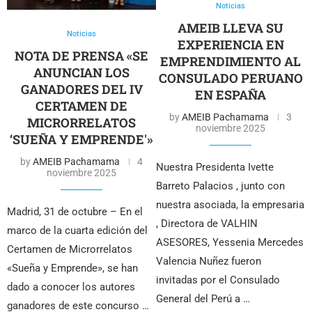
Noticias
AMEIB LLEVA SU
Noticias
EXPERIENCIA EN
NOTA DE PRENSA «SE
EMPRENDIMIENTO AL
ANUNCIAN LOS
CONSULADO PERUANO
GANADORES DEL IV
EN ESPAÑA
CERTAMEN DE
by
AMEIB Pachamama
3
MICRORRELATOS
noviembre 2025
‘SUEÑA Y EMPRENDE'»
by
AMEIB Pachamama
4
Nuestra Presidenta Ivette
noviembre 2025
Barreto Palacios , junto con
nuestra asociada, la empresaria
Madrid, 31 de octubre – En el
, Directora de VALHIN
marco de la cuarta edición del
ASESORES, Yessenia Mercedes
Certamen de Microrrelatos
Valencia Nuñez fueron
«Sueña y Emprende», se han
invitadas por el Consulado
dado a conocer los autores
General del Perú a …
ganadores de este concurso …