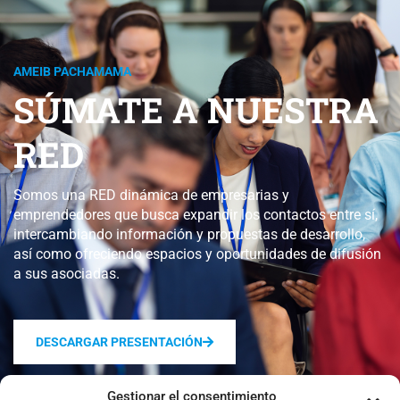
AMEIB PACHAMAMA
SÚMATE A NUESTRA
RED
Somos una RED dinámica de empresarias y
emprendedores que busca expandir los contactos entre sí,
intercambiando información y propuestas de desarrollo,
así como ofreciendo espacios y oportunidades de difusión
a sus asociadas.
DESCARGAR PRESENTACIÓN
Gestionar el consentimiento