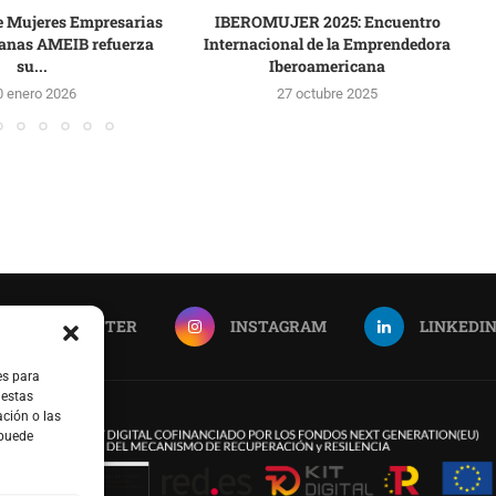
e Mujeres Empresarias
IBEROMUJER 2025: Encuentro
anas AMEIB refuerza
Internacional de la Emprendedora
su...
Iberoamericana
0 enero 2026
27 octubre 2025
TWITTER
INSTAGRAM
LINKEDI
es para
 estas
ción o las
 puede