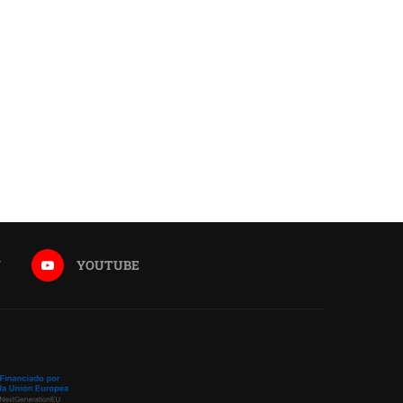
AMEIB celebra el Día de la
LAS EMPRENDEDOR
Hispanidad con...
IBEROAMERICANAS BRIL
LOS EMIRATOS ÁRABES
21 octubre 2025
24 septiembre 2025
N
YOUTUBE