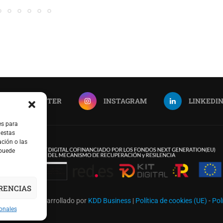
TWITTER
INSTAGRAM
LINKEDI
es para
 estas
ción o las
 puede
RENCIAS
hamama | Desarrollado por
KDD Business
|
Política de cookies (UE)
-
Pol
sonales