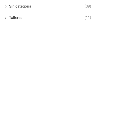
Sin categoría
(39)
Talleres
(11)
Liderazgo que Transforma: AMEIB
Asociación de Mujeres Emp
en la 6ª Edición...
Iberoamericanas AMEIB re
su...
17 febrero 2026